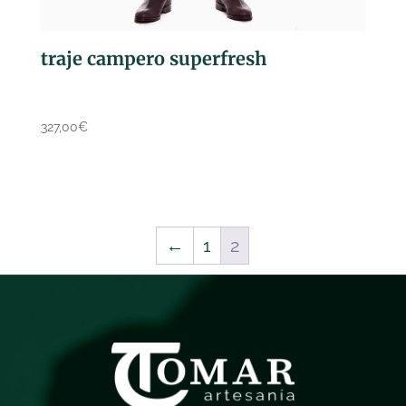
traje campero superfresh
327,00
€
←
1
2