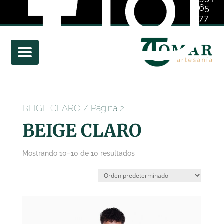
65
77
01
BEIGE CLARO
/ Página 2
BEIGE CLARO
Mostrando 10–10 de 10 resultados